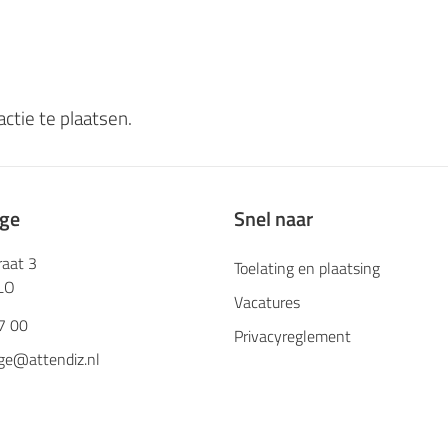
ctie te plaatsen.
ege
Snel naar
raat 3
Toelating en plaatsing
LO
Vacatures
7 00
Privacyreglement
ge@attendiz.nl