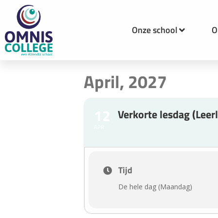
Onze school
O
April, 2027
12
Verkorte lesdag (Leerl
APR
Tijd
De hele dag (Maandag)