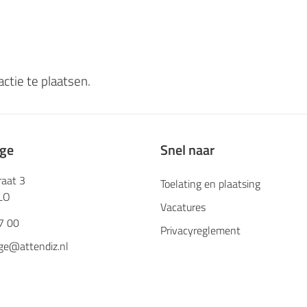
ctie te plaatsen.
ege
Snel naar
raat 3
Toelating en plaatsing
LO
Vacatures
7 00
Privacyreglement
ge@attendiz.nl