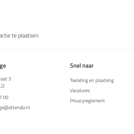
ctie te plaatsen.
ege
Snel naar
raat 3
Toelating en plaatsing
LO
Vacatures
7 00
Privacyreglement
ge@attendiz.nl