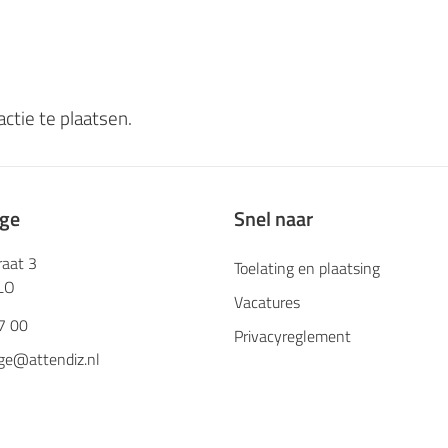
ctie te plaatsen.
ege
Snel naar
raat 3
Toelating en plaatsing
LO
Vacatures
7 00
Privacyreglement
ge@attendiz.nl