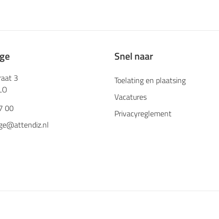
ege
Snel naar
raat 3
Toelating en plaatsing
LO
Vacatures
7 00
Privacyreglement
ge@attendiz.nl