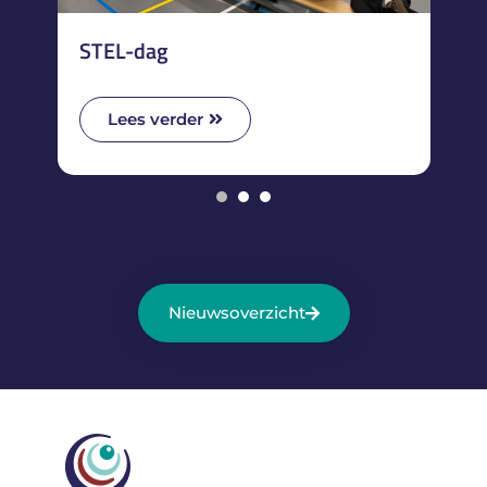
K
STEL-dag
Lees verder
1
2
3
Nieuwsoverzicht