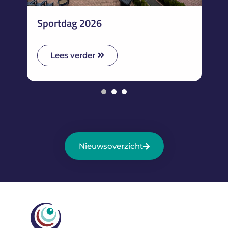
rtdag 2026
STEL-dag
ees verder
Lees verder
1
2
3
Nieuwsoverzicht