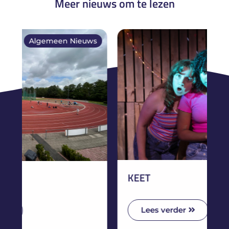
Meer nieuws om te lezen
ws
Algemeen Nieuws
B
KEET
Lees verder