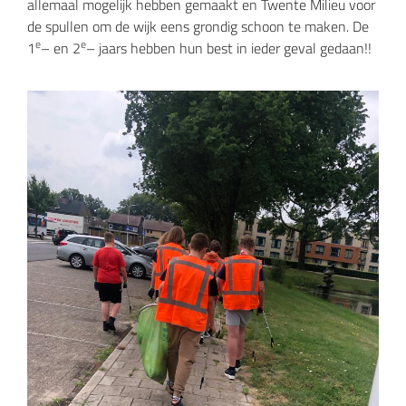
allemaal mogelijk hebben gemaakt en Twente Milieu voor
de spullen om de wijk eens grondig schoon te maken. De
e
e
1
– en 2
– jaars hebben hun best in ieder geval gedaan!!